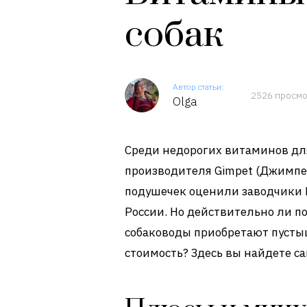
собак
Автор статьи:
2526 просм
Olga
Среди недорогих витаминов дл
производителя Gimpet (Джимпет
подушечек оценили заводчики 
России. Но действительно ли п
собаководы приобретают пусты
стоимость? Здесь вы найдете с