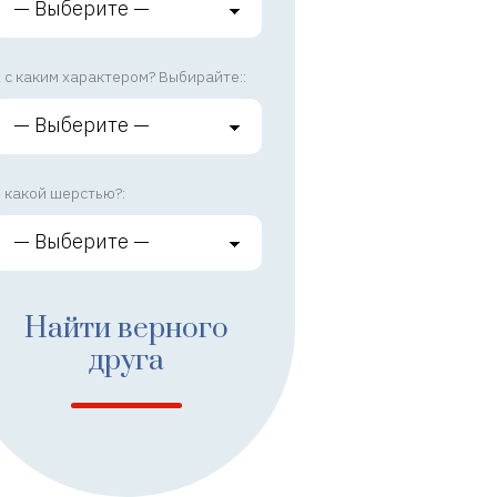
 с каким характером? Выбирайте::
 какой шерстью?:
Найти верного
друга