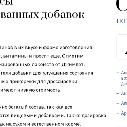
С
усы
ванных добавок
по
нов в их вкусе и форме изготовления.
т, витамины и просит еще. Отметим
изированных лакомств от Джимпет.
теля добавки для улучшения состояния
Ал
во
ьные прикормки для дрессировки.
ди
 имеют низкую стоимость.
Ан
Ал
но богатый состав, так как все
Ар
тся пищевыми добавками. Также дозировка
ак на сухом и естественном корме.