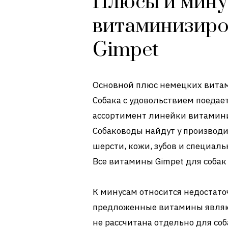
Плюсы и мин
витаминизиро
Gimpet
Основной плюс немецких витами
Собака с удовольствием поедае
ассортимент линейки витамин
Собаководы найдут у производи
шерсти, кожи, зубов и специал
Все витамины Gimpet для собак
К минусам относится недостаточ
предложенные витамины являю
не рассчитана отдельно для соб