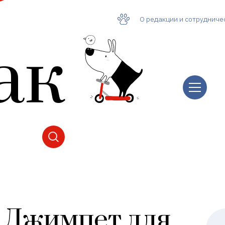
О редакции и сотрудниче
ак
 Джимпет для