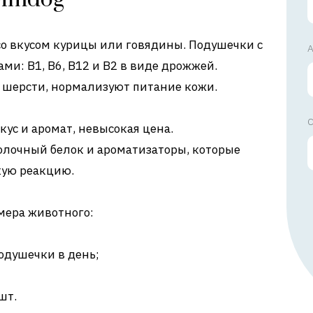
о вкусом курицы или говядины. Подушечки с
А
ми: В1, В6, В12 и В2 в виде дрожжей.
 шерсти, нормализуют питание кожи.
С
ус и аромат, невысокая цена.
олочный белок и ароматизаторы, которые
кую реакцию.
змера животного:
одушечки в день;
шт.