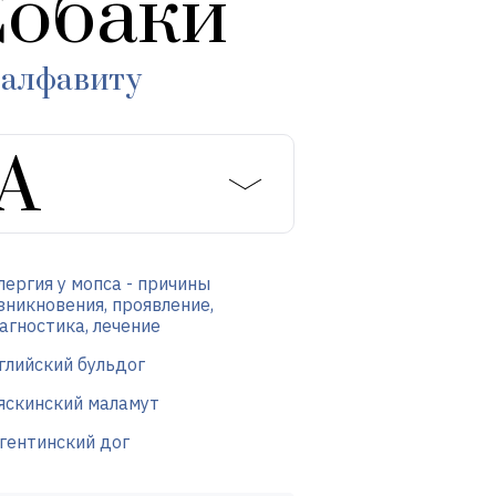
обаки
 алфавиту
лергия у мопса - причины
зникновения, проявление,
агностика, лечение
глийский бульдог
яскинский маламут
гентинский дог