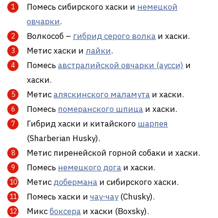
Помесь сибирского хаски и
немецкой
овчарки
.
Волкособ –
гибрид серого волка
и хаски.
Метис хаски и
лайки
.
Помесь
австралийской овчарки (аусси)
и
хаски.
Метис
аляскинского маламута
и хаски.
Помесь
померанского шпица
и хаски.
Гибрид хаски и китайского
шарпея
(Sharberian Husky).
Метис пиренейской горной собаки и хаски.
Помесь
немецкого дога
и хаски.
Метис
добермана
и сибирского хаски.
Помесь хаски и
чау-чау
(Chusky).
Микс
боксера
и хаски (Boxsky).