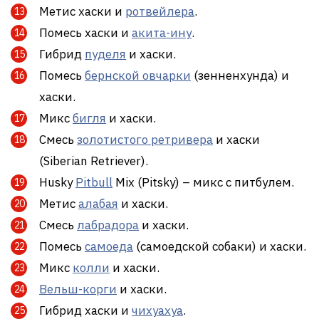
Метис хаски и
ротвейлера
.
Помесь хаски и
акита-ину
.
Гибрид
пуделя
и хаски.
Помесь
бернской овчарки
(зенненхунда) и
хаски.
Микс
бигля
и хаски.
Смесь
золотистого ретривера
и хаски
(Siberian Retriever).
Husky
Pitbull
Mix (Pitsky) – микс с питбулем.
Метис
алабая
и хаски.
Смесь
лабрадора
и хаски.
Помесь
самоеда
(самоедской собаки) и хаски.
Микс
колли
и хаски.
Вельш-корги
и хаски.
Гибрид хаски и
чихуахуа
.