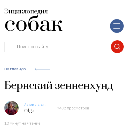
Энциклопедия
собак
Поиск по сайту
На главную
Бернский зенненхунд
Автор статьи:
7438 просмотров
Olga
10 минут на чтение