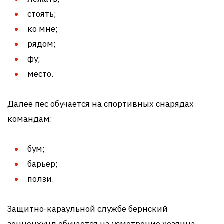
стоять;
ко мне;
рядом;
фу;
место.
Далее пес обучается на спортивных снарядах
командам:
бум;
барьер;
ползи.
Защитно-караульной службе бернский
зенненхунд обучается на усмотрение хозяина.