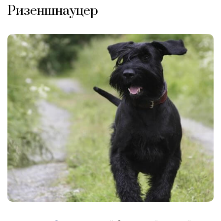
Ризеншнауцер