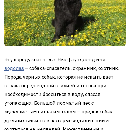
Эту породу знают все. Ньюфаундленд или
водолаз
– собака-спасатель, охранник, охотник.
Порода черных собак, которая не испытывает
страха перед водной стихией и готова при
необходимости броситься в воду, спасая
утопающих. Большой лохматый пес с
мускулистым сильным телом – предок собак
древних викингов, которые ходили с ними
охотиться на медведей. Мужественный и