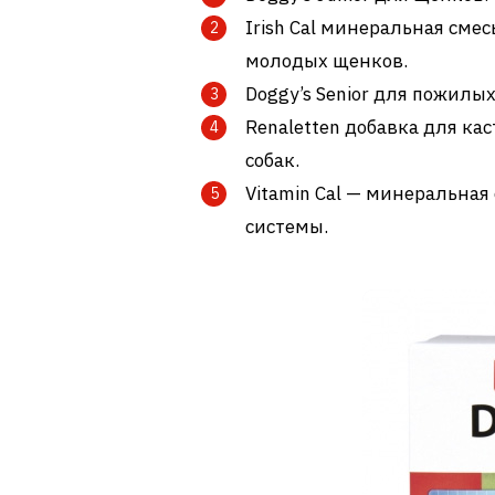
Irish Cal минеральная сме
молодых щенков.
Doggy’s Senior для пожилы
Renaletten добавка для к
собак.
Vitamin Cal — минеральна
системы.