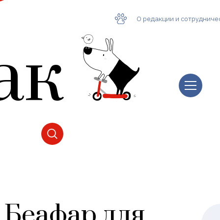
О редакции и сотрудниче
ак
Беафар для