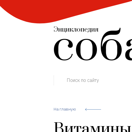
соб
Энциклопедия
Поиск по сайту
На главную
Витамины 