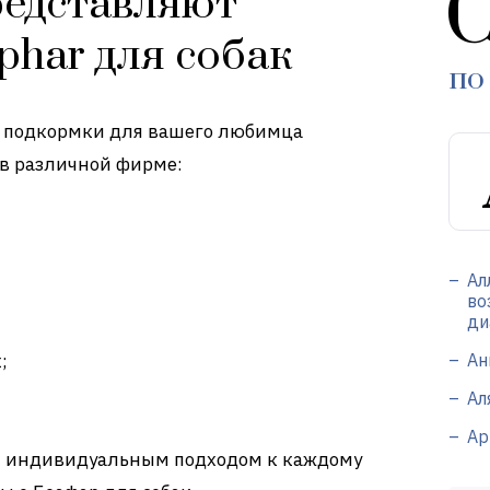
С
редставляют
phar для собак
по
е подкормки для вашего любимца
в различной фирме:
Ал
во
ди
;
Ан
Ал
Ар
ся индивидуальным подходом к каждому