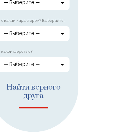
 с каким характером? Выбирайте::
 какой шерстью?:
Найти верного
друга