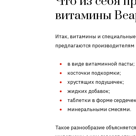
Что из себя п
витамины Bea
Итак, витамины и специальны
предлагаются производителям 
в виде витаминной пасты;
косточки подкормки;
хрустящих подушечек;
жидких добавок;
таблетки в форме сердечек
минеральными смесями.
Такое разнообразие объясняет