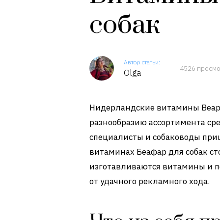
собак
Автор статьи:
4526 просм
Olga
Нидерландские витамины Beaph
разнообразию ассортимента сре
специалисты и собаководы при
витаминах Беафар для собак с
изготавливаются витамины и по
от удачного рекламного хода.