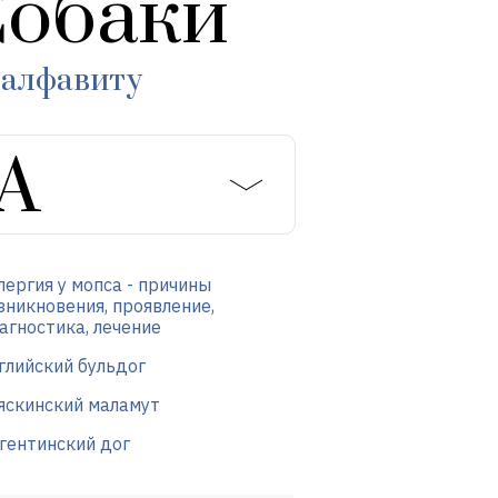
обаки
 алфавиту
лергия у мопса - причины
зникновения, проявление,
агностика, лечение
глийский бульдог
яскинский маламут
гентинский дог