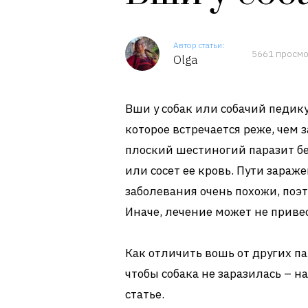
Автор статьи:
5661 просм
Olga
Вши у собак или собачий педику
которое встречается реже, чем
плоский шестиногий паразит бе
или сосет ее кровь. Пути зараж
заболевания очень похожи, поэ
Иначе, лечение может не привес
Как отличить вошь от других па
чтобы собака не заразилась – н
статье.