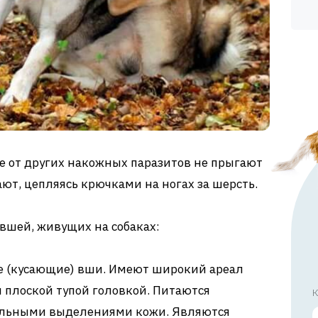
ие от других накожных паразитов не прыгают
ют, цепляясь крючками на ногах за шерсть.
 вшей, живущих на собаках:
ие (кусающие) вши. Имеют широкий ареал
 плоской тупой головкой. Питаются
К
альными выделениями кожи. Являются