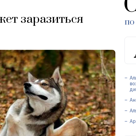
С
жет заразиться
по
Ал
во
ди
Ан
Ал
Ар