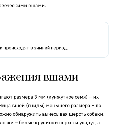
ловеческими вшами.
и происходят в зимний период.
ражения вшами
игают размера 3 мм (кунжутное семя) – их
Яйца вшей (гниды) меньшего размера – по
ожно обнаружить вычесывая шерсть собаки.
лоски – белые крупинки перхоти упадут, а