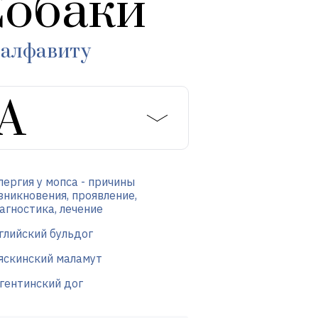
обаки
 алфавиту
лергия у мопса - причины
зникновения, проявление,
агностика, лечение
глийский бульдог
яскинский маламут
гентинский дог