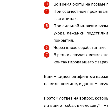
Во время охоты на псовые п
При совместном проживани
гостиницах.
При сильной инвазии возм
ухода: лежанки, подстилки
покрытия.
Через плохо обработанные
В редких случаях возможно
контактировавшего с зара
Вши – видоспецифичные парази
на виде-хозяине, в данном случа
Поэтому ответ на вопрос, кото
ли вши от собак к человеку?” 