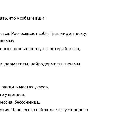
ть, что у собаки вши:
ется. Расчесывает себя. Травмирует кожу.
екомых.
ого покрова: колтуны, потеря блеска,
жи, дерматиты, нейродермиты, экземы.
анки в местах укусов.
те у щенков.
рессия, бессонница.
емия. Чаще всего наблюдается у молодого