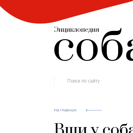
соб
Энциклопедия
Поиск по сайту
На главную
Вши у соб