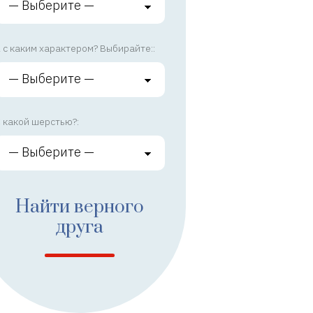
 с каким характером? Выбирайте::
 какой шерстью?:
Найти верного
друга