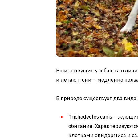
Вши, живущие у собак, в отлич
и летают, они – медленно полза
В природе существует два вида
Trichodectes canis – жующ
обитания. Характеризуются
клетками эпидермиса и с