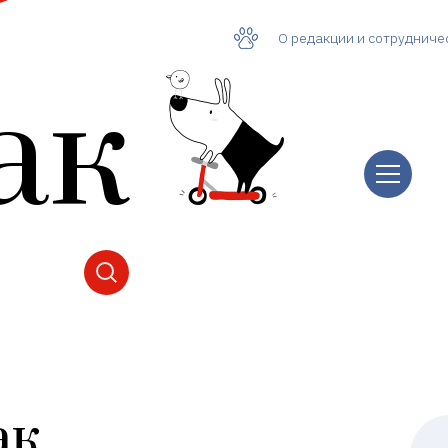
О редакции и сотрудниче
ак
ак