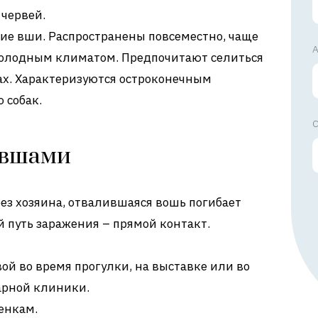
червей.
ущие вши. Распространены повсеместно, чаще
А
 холодным климатом. Предпочитают селиться
х. Характеризуются остроконечным
 собак.
С
 вшами
без хозяина, отвалившаяся вошь погибает
й путь заражения – прямой контакт.
вой во время прогулки, на выставке или во
арной клиники.
енкам.