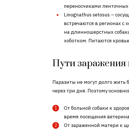
переносчиками ленточных 
Linognathus setosus – сос
встречаются в регионах с
на длинношерстных собака
хоботком. Питаются кровью
Пути заражения
Паразиты не могут долго жить 
через три дня. Поэтому основно
От больной собаки к здоро
время посещения ветерин
От зараженной матери к щ