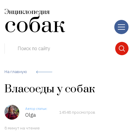
Энциклопедия
собак
Поиск по сайту
На главную
Власоеды у собак
Автор статьи:
14548 просмотров
Olga
8 минут на чтение