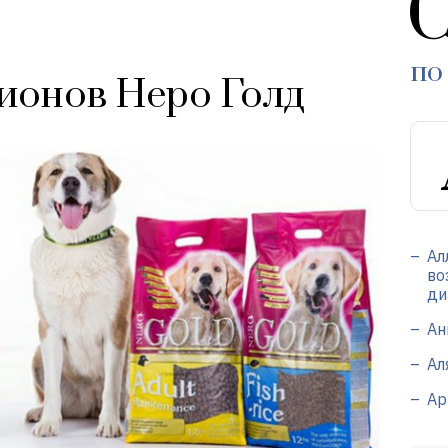
С
по
ионов Неро Голд
Ал
во
ди
Ан
Ал
Ар