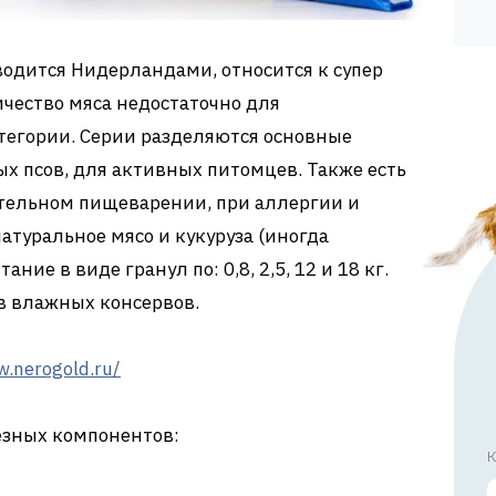
зводится Нидерландами, относится к супер
ичество мяса недостаточно для
тегории. Серии разделяются основные
ых псов, для активных питомцев. Также есть
тельном пищеварении, при аллергии и
атуральное мясо и кукуруза (иногда
ание в виде гранул по: 0,8, 2,5, 12 и 18 кг.
в влажных консервов.
w.nerogold.ru/
езных компонентов:
К