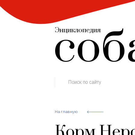
соб
Энциклопедия
Поиск по сайту
На главную
Корм Неро