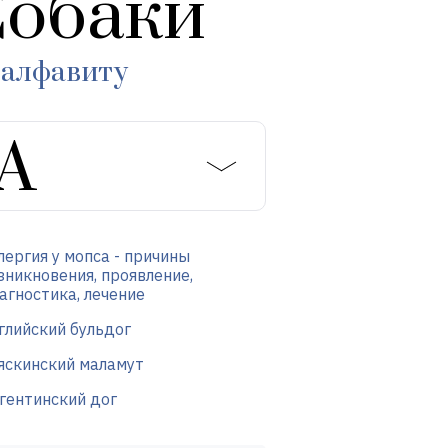
обаки
 алфавиту
лергия у мопса - причины
зникновения, проявление,
агностика, лечение
глийский бульдог
яскинский маламут
гентинский дог