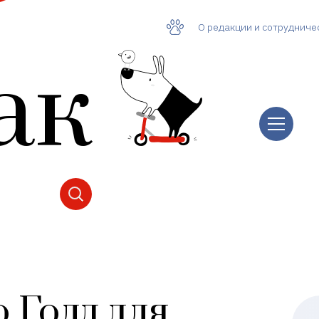
О редакции и сотрудниче
ак
 Голд для