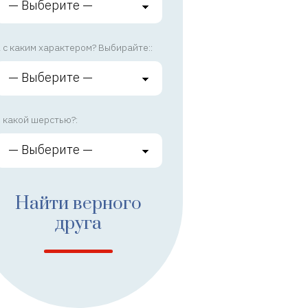
 с каким характером? Выбирайте::
 какой шерстью?:
Найти верного
друга