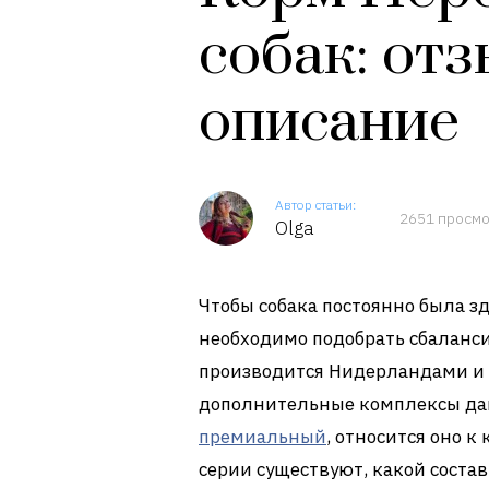
собак: от
описание
Автор статьи:
2651 просм
Olga
Чтобы собака постоянно была з
необходимо подобрать сбаланси
производится Нидерландами и 
дополнительные комплексы дав
премиальный
, относится оно к
серии существуют, какой состав