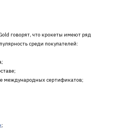
Gold говорят, что крокеты имеют ряд
опулярность среди покупателей:
а;
ставе;
ие международных сертификатов;
н
;