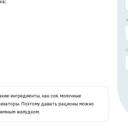
ка;
А
С
акие ингредиенты, как соя, молочные
тизаторы. Поэтому давать рационы можно
блемным желудком.