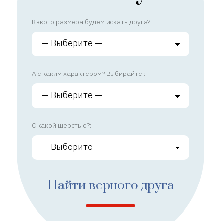
Какого размера будем искать друга?
А с каким характером? Выбирайте::
С какой шерстью?:
Найти верного друга